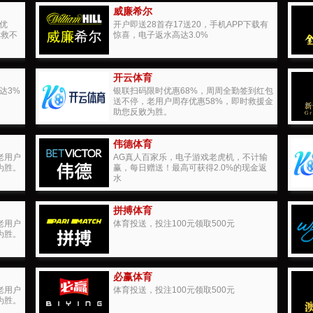
凭什么啊？ 点击咨询
客服不在线？ 请拨打7X24小时客服电话