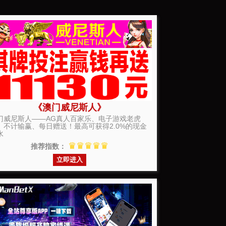
北京同名查询系统网址入
[2026-05-01]
2018改革开放纪念币中国银
[2026-05-01]
崩坏星穹铁道官网是什么
[2026-04-29]
苍南招58名老师！事业编
[2026-04-29]
2023年菏泽中考录取分数线
[2026-04-29]
北京社保新系统官网网址
[2026-04-29]
中国女篮最新消息！传来
[2026-04-28]
美伊最新局势今天（428）
[2026-04-28]
国补政策4月28最新消息：
[2026-04-28]
加开临客！邢台东站最新
[2026-04-28]