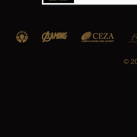
TIPS 一次性血清移液管
TIPS700智能细胞成像系统