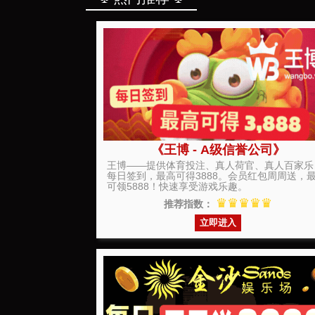
塞力医疗十大流通股东格
[2026-04-28]
特易资讯数据实力获香港
[2026-04-28]
万胜智能的前世今生：营
[2026-04-28]
碳索资讯 国家能源局：多
[2026-04-28]
展会资讯：2026中国北京国
[2026-04-28]
2026免费法律咨询行业观察
[2026-04-28]
展会资讯：2026中国北京国
[2026-04-28]
威力传动增收不增利行业
[2026-04-28]
一图生世界蚂蚁灵光App率
[2026-04-27]
灵光App上线“体验世界模
[2026-04-27]
王博注册会员-手机端app-入口网址
more+
公司动态