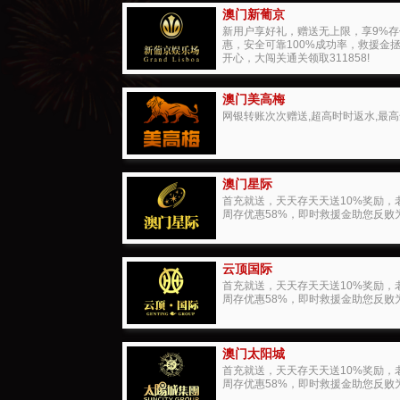
more+
产品展示