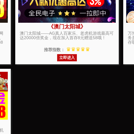
手机端app拥有无以伦比的画面和音效,非常好玩,而且能够一步