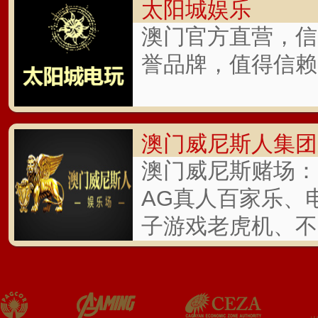
巴林（1-3输给韩国）
中国香港（1-3负于阿联
泰国（2-0战胜吉尔吉斯
在首轮踢出自己的风格特
唯有中国男足，首轮0-
术，辣眼的团队配合，后
失控……大家都在进步，