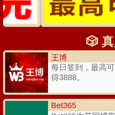
公司动态
关于
王博注册会员
新闻
手机端app
联系
入口网址
推荐内容
中国女排逆袭成功！3-2险胜日本晋
曝光！意大利杯卫冕失败国际米兰
37球24万观众！亚洲杯12场0冷门：种
英媒：意大利杯官方和警方被指纵
造4球！西布朗标王创历史 赛季第
37球24万观众！亚洲
杀国足