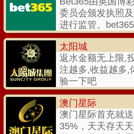
作者/整理：admin 
随着泰国2-0战胜吉尔
亚洲杯小组赛第1轮12
迷，对12支球队的实力
第1轮有哪些亮点？我们
亚洲杯的12场比赛下来
3.08球。每场比赛能见