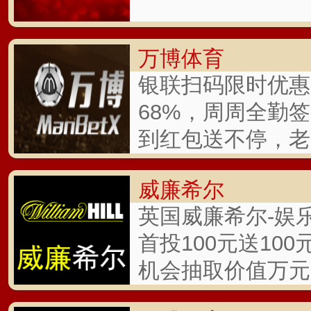
韩国、澳大利亚、沙特，
红：
卡塔尔3-0大胜黎巴嫩
3球；澳大利亚2-0击败印
扫巴勒斯坦，也是早早锁定
得荡气回肠；韩国3-1击
巨星风采；沙特2-1战胜
绝杀。