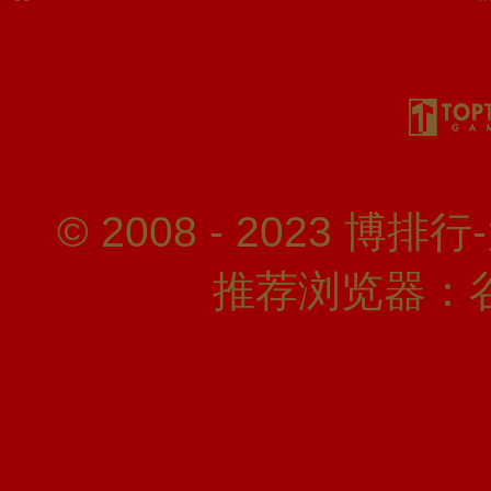
步
网站建设开发
5
步
网站测试验收
6
步
售后服务