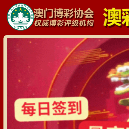
网站首页
关于
王博注册会员
新闻
手机端app
联系
入口网址
咨询，王博注册会员-手机端app-入口网址
当前位置：
王博注册