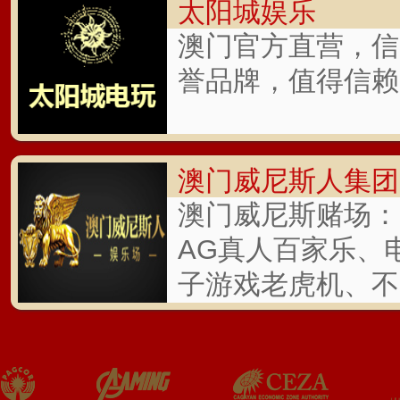
意向洽谈
2
步
签订合同
3
步
完成初稿确认
4